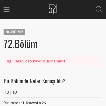
20
MART
2018
72.Bölüm
İlgili ses/video kaydı bulunamadı!
Bu Bölümde Neler Konuşuldu?
HU|HU
Bir İhracat Hikayesi #26