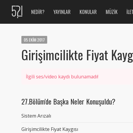
NEDIR?
YAYINLAR
KONULAR
MÜZIK
İLE
05
EKIM
2017
Girişimcilikte Fiyat Kayg
İlgili ses/video kaydı bulunamadı!
27.Bölüm'de Başka Neler Konuşuldu?
Sistem Arızalı
Girişimcilikte Fiyat Kaygısı