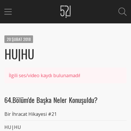
20
ŞUBAT
2018
HU|HU
İlgili ses/video kaydı bulunamadı!
64.Bölüm'de Başka Neler Konuşuldu?
Bir İhracat Hikayesi #21
HU|HU