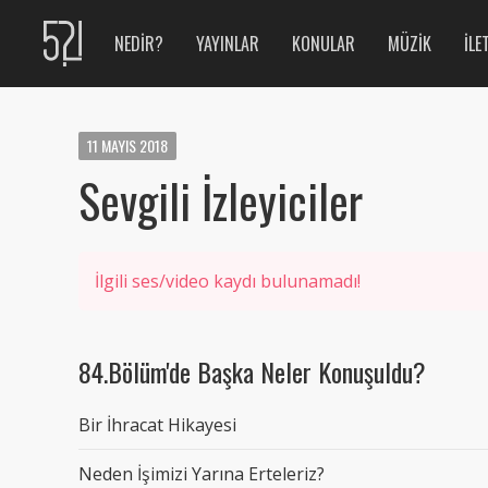
NEDIR?
YAYINLAR
KONULAR
MÜZIK
İLE
11
MAYIS
2018
Sevgili İzleyiciler
İlgili ses/video kaydı bulunamadı!
84.Bölüm'de Başka Neler Konuşuldu?
Bir İhracat Hikayesi
Neden İşimizi Yarına Erteleriz?