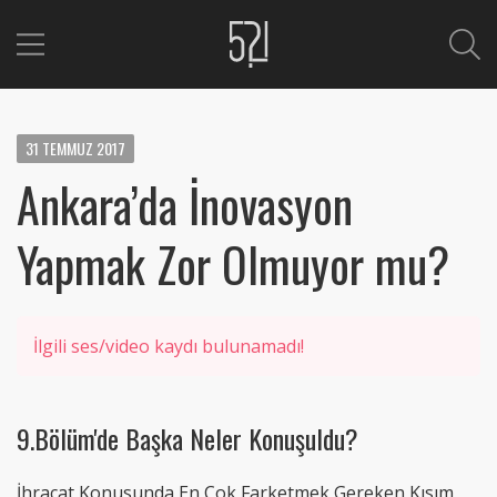
31
TEMMUZ
2017
Ankara’da İnovasyon
Yapmak Zor Olmuyor mu?
İlgili ses/video kaydı bulunamadı!
9.Bölüm'de Başka Neler Konuşuldu?
İhracat Konusunda En Çok Farketmek Gereken Kısım